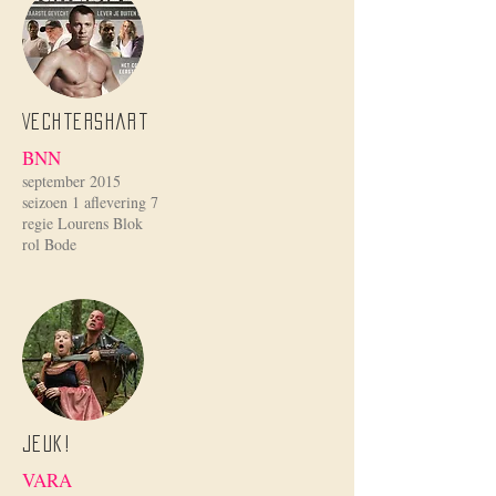
Vechtershart
BNN
september 2015
seizoen 1 aflevering 7
regie Lourens Blok
rol Bode
Jeuk!
VARA