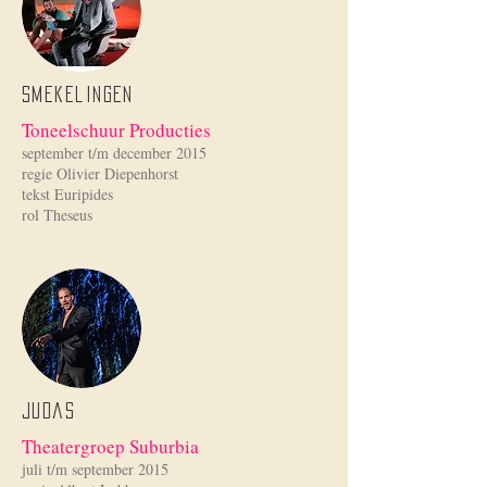
Smekelingen
Toneelschuur Producties
september t/m december 2015
regie Olivier Diepenhorst
tekst Euripides
rol Theseus
Judas
Theatergroep Suburbia
juli t/m september 2015