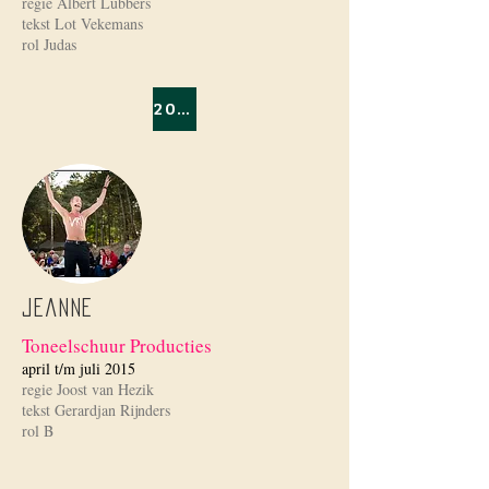
regie Albert Lubbers
tekst Lot Vekemans
rol Judas
2014/2015
Jeanne
Toneelschuur Producties
april t/m juli 2015
regie Joost van Hezik
tekst Gerardjan Rijnders
rol B