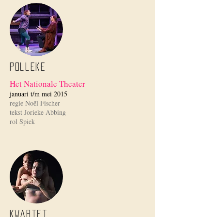
Polleke
Het Nationale Theater
januari t/m mei 2015
regie Noël Fischer
tekst Jorieke Abbing
rol Spiek
Kwartet