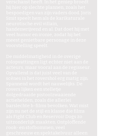
verschanst heeft. In het geniep broedt
hij hier op slechte plannen, zoals het
bespoedigen van zijn vaders dood. Joris
Smit speelt hem als de karikaturale
neurotische evil villain,
handenwrijvend en al. Dat doet hij met
veel humor en ironie, zodat hij het
meest genietbare personage in deze
voorstelling speelt.
De middelmatigheid in de overige
rolopvattingen ligt echter niet aan de
acteurs, maar vooral aan de regisseur.
Opvallend is dat juist veel van de
scènes in het rovershol erg matig zijn.
Spannend wordt het nauwelijks. De
rovers lijken een stelletje
dolgedraaide pistoolzwaaiende
actiehelden, zoals die allerlei
barslechte b-films bevolken. Wat mist
zijn nu net de stijl en klasse die films
als Fight Club en Reservoir Dogs zo
uitzonderlijk maakten. Ontploffende
rook- en stofbommen, veel
geschreeuw en spektakelvuur alleen