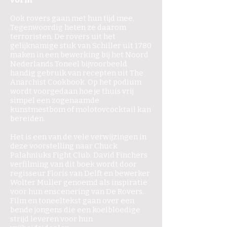
Ook rovers gaan met hun tijd mee.
Tegenwoordig heten ze daarom
terroristen. De rovers uit het
gelijknamige stuk van Schiller uit 1780
maken in een bewerking bij het Noord
Nederlands Toneel bijvoorbeeld
handig gebruik van recepten uit The
Anarchist Cookbook. Op het podium
wordt voorgedaan hoe je thuis vrij
simpel een zogenaamde
kunstmestbom of molotovcocktail kan
bereiden.
Het is een van de vele verwijzingen in
deze voorstelling naar Chuck
Palahniuks Fight Club. David Finchers
verfilming van dit boek wordt door
regisseur Floris van Delft en bewerker
Wolter Muller genoemd als inspiratie
voor hun enscenering van De Rovers.
Film en toneeltekst gaan over een
bende jongens die een koelbloedige
strijd leveren voor hun