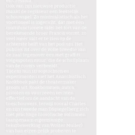
en Cressida.
Ook van zijn nieuwste productie
maakt de regisseur een feestelijk
schouwspel. Zo minimalistisch als het
voortoneel is ingericht, dat met één
multifunctionele tafel het fort van de
berekenende broer Francis vormt, zo
veel méér valt er te zien op de
achterste helft van het podium. Het
publiek zit over de volle breedte van
de zaal tegenover een met graffiti
volgespoten muur, die de schuilplaats
van de rovers verbeeldt.
Tijdens hun strooptochten en
experimenten met het Anarchistisch
Kookboek pakt de theatermaker
groots uit. Rookbommen, auto's,
pistolen en vuurzeeën vechten
effectief om de aandacht van de
toeschouwers, terwijl vooral Charles
en zijn tweede man DSpiegelberg zich
met prachtige filosofische volzinnen
(aangenaam eigenzinnige
tekstbewerking van Wolter Muller)
van hun eigen gelijk proberen te