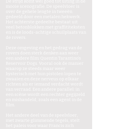
De strijd komt wel goed tot uiting in de
mooie scenografie. De speelvloer is
over de gehele lengte in tweeën
gedeeld door een metalen hekwerk.
Het achterste gedeelte bestaat uit
veel betonblokken met graffititeksten
en is de loods-achtige schuilplaats van
de rovers.
Deze omgeving en het gedrag van de
rovers doen sterk denken aan weer
een andere film: Quentin Tarantino’s
Reservoir Dogs. Vooral ook de manier
waarop ze steeds maar weer
hysterisch met hun pistolen lopen te
zwaaien en deze nerveus op elkaar
richten als er iemand verdacht wordt
van verraad. Een andere parallel: in
een scène wordt een rechter gegijzeld
en mishandeld, zoals een agent in de
film.
Het andere deel van de speelvloer,
met zwarte glimmende tegels, stelt
het paleis voor waar Francis zich