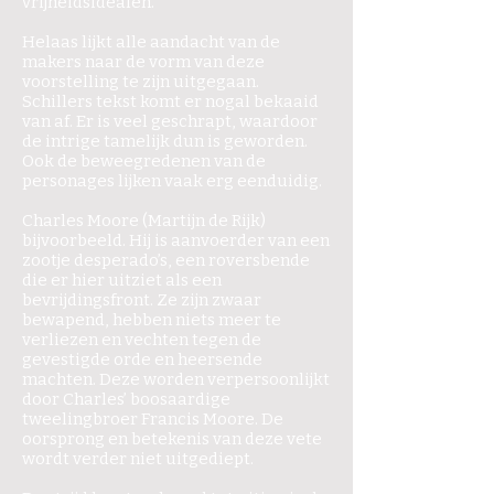
vrijheidsidealen.
Helaas lijkt alle aandacht van de
makers naar de vorm van deze
voorstelling te zijn uitgegaan.
Schillers tekst komt er nogal bekaaid
van af. Er is veel geschrapt, waardoor
de intrige tamelijk dun is geworden.
Ook de beweegredenen van de
personages lijken vaak erg eenduidig.
Charles Moore (Martijn de Rijk)
bijvoorbeeld. Hij is aanvoerder van een
zootje desperado’s, een roversbende
die er hier uitziet als een
bevrijdingsfront. Ze zijn zwaar
bewapend, hebben niets meer te
verliezen en vechten tegen de
gevestigde orde en heersende
machten. Deze worden verpersoonlijkt
door Charles’ boosaardige
tweelingbroer Francis Moore. De
oorsprong en betekenis van deze vete
wordt verder niet uitgediept.