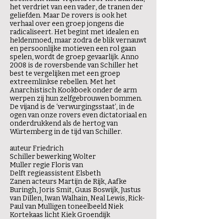
het verdriet van een vader, de tranen der
geliefden. Maar De rovers is ook het
verhaal over een groep jongens die
radicaliseert. Het begint met idealen en
heldenmoed, maar zodra de blik vernauwt
en persoonlijke motieven een rol gaan
spelen, wordt de groep gevaarlijk. Anno
2008 is de roversbende van Schiller het
best te vergelijken met een groep
extreemlinkse rebellen. Met het
Anarchistisch Kookboek onder de arm
werpen zij hun zelfgebrouwen bommen.
De vijand is de ‘verwurgingsstaat’, in de
ogen van onze rovers even dictatoriaal en
onderdrukkend als de hertog van
Würtemberg in de tijd van Schiller.
auteur Friedrich
Schiller bewerking Wolter
Muller regie Floris van
Delft regieassistent Elsbeth
Zanen acteurs Martijn de Rijk, Aafke
Buringh, Joris Smit, Guus Boswijk, Justus
van Dillen, Iwan Walhain, Neal Lewis, Rick-
Paul van Mulligen toneelbeeld Niek
Kortekaas licht Kiek Groendijk