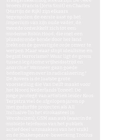
broers Francis (Joris Smit) en Charles
(Martijn de Rijk) zijn elkaars
tegenpolen: de eerste aast op het
imperium van zijn oude vader, de
tweede ontwikkelt zich tot een
moderne Robin Hood, die met een
plunderende bende door het land
trekt om de gevestigde orde omver te
werpen. Maar waar stopt idealisme en
begint terrorisme? Waar ligt de grens
tussen legitieme vrijheidsstrijd en
anarchie? Wanneer gaan goede
bedoelingen over in radicalisering?
De Rovers is de laatste grote
voorstelling die Van Delft maakt voor
het Noord Nederlands Toneel. De
jonge protegé van artistiek leider Koos
Terpstra viel de afgelopen jaren op
met gedurfde projecten als All
Inclusive (in het strokasteel in
Veenhuizen), GSM aan aub (waarin de
mobiele telefoons van het publiek
actief deel uitmaakten van het stuk)
en de Shakespeare-bewerking Troilus