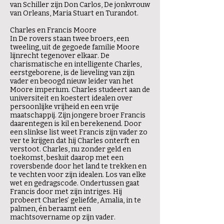
van Schiller zijn Don Carlos, De jonkvrouw
van Orleans, Maria Stuart en Turandot.
Charles en Francis Moore
In De rovers staan twee broers, een
tweeling, uit de gegoede familie Moore
lijnrecht tegenover elkaar. De
charismatische en intelligente Charles,
eerstgeborene, is de lieveling van zijn
vader en beoogd nieuw leider van het
Moore imperium. Charles studeert aan de
universiteit en koestert idealen over
persoonlijke vrijheid en een vrije
maatschappij. Zijn jongere broer Francis
daarentegen is kil en berekenend. Door
een slinkse list weet Francis zijn vader zo
ver te krijgen dat hij Charles onterft en
verstoot. Charles, nu zonder geld en
toekomst, besluit daarop met een
roversbende door het land te trekken en
te vechten voor zijn idealen. Los van elke
wet en gedragscode. Ondertussen gaat
Francis door met zijn intriges. Hij
probeert Charles’ geliefde, Amalia, in te
palmen, én beraamt een
machtsovername op zijn vader.