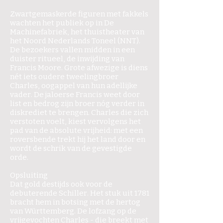
Zwartgemaskerde figuren met fakkels
wachten het publiek op in De
Machinefabriek, het thuistheater van
het Noord Nederlands Toneel (NNT).
De bezoekers vallen midden in een
duister ritueel, de inwijding van
Francis Moore. Grote afwezige is diens
nét iets oudere tweelingbroer
Charles, oogappel van hun adellijke
vader. De jaloerse Francis weet door
list en bedrog zijn broer nóg verder in
diskrediet te brengen. Charles die zich
verstoten voelt, kiest vervolgens het
pad van de absolute vrijheid: met een
roversbende trekt hij het land door en
wordt de schrik van de gevestigde
orde.
Opsluiting
Dat gold destijds ook voor de
debuterende Schiller. Het stuk uit 1781
bracht hem in botsing met de hertog
van Württemberg. De lofzang op de
vrijgevochten Charles - die breekt met