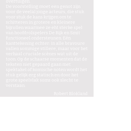
overtuigen.
De voorstelling moet een genot zijn
voor de veelal jonge acteurs, die stuk
voor stuk de kans krijgen om te
schitteren in grotere en kleinere
bijrollen waarmee ze eht sterke spel
van hoofdrolspelers De Rijk en Smit
functioneel ondersteunen. Eén
kanttekening echter: in alle bravoure
vallen sommige stillere, maar voor het
verhaal cruciale scènes wat uit de
toon. Op de schaarse momenten dat de
teksten niet gepaard gaan met
spektakel of komische noten wordt het
stuk gelijk erg statisch en door het
grote speelvlak soms ook slecht te
verstaan.
Robert Blokland
Dagblad van het Noorden