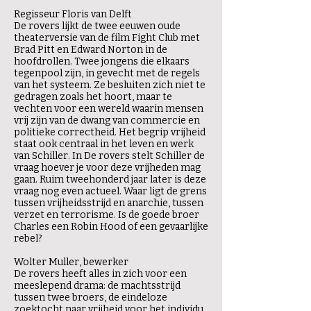
Regisseur Floris van Delft
De rovers lijkt de twee eeuwen oude
theaterversie van de film Fight Club met
Brad Pitt en Edward Norton in de
hoofdrollen. Twee jongens die elkaars
tegenpool zijn, in gevecht met de regels
van het systeem. Ze besluiten zich niet te
gedragen zoals het hoort, maar te
vechten voor een wereld waarin mensen
vrij zijn van de dwang van commercie en
politieke correctheid. Het begrip vrijheid
staat ook centraal in het leven en werk
van Schiller. In De rovers stelt Schiller de
vraag hoever je voor deze vrijheden mag
gaan. Ruim tweehonderd jaar later is deze
vraag nog even actueel. Waar ligt de grens
tussen vrijheidsstrijd en anarchie, tussen
verzet en terrorisme. Is de goede broer
Charles een Robin Hood of een gevaarlijke
rebel?
Wolter Muller, bewerker
De rovers heeft alles in zich voor een
meeslepend drama: de machtsstrijd
tussen twee broers, de eindeloze
zoektocht naar vrijheid voor het individu,