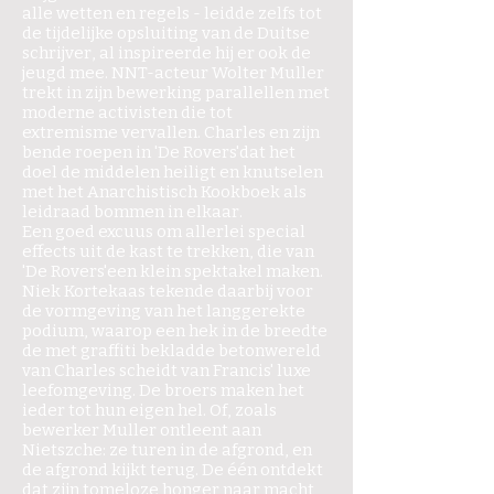
alle wetten en regels - leidde zelfs tot
de tijdelijke opsluiting van de Duitse
schrijver, al inspireerde hij er ook de
jeugd mee. NNT-acteur Wolter Muller
trekt in zijn bewerking parallellen met
moderne activisten die tot
extremisme vervallen. Charles en zijn
bende roepen in 'De Rovers'dat het
doel de middelen heiligt en knutselen
met het Anarchistisch Kookboek als
leidraad bommen in elkaar.
Een goed excuus om allerlei special
effects uit de kast te trekken, die van
'De Rovers'een klein spektakel maken.
Niek Kortekaas tekende daarbij voor
de vormgeving van het langgerekte
podium, waarop een hek in de breedte
de met graffiti bekladde betonwereld
van Charles scheidt van Francis' luxe
leefomgeving. De broers maken het
ieder tot hun eigen hel. Of, zoals
bewerker Muller ontleent aan
Nietszche: ze turen in de afgrond, en
de afgrond kijkt terug. De één ontdekt
dat zijn tomeloze honger naar macht