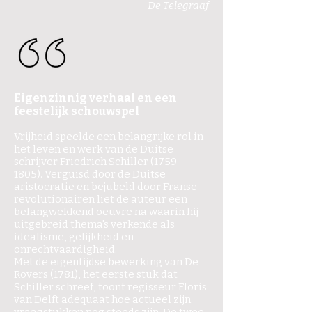
De Telegraaf
Eigenzinnig verhaal en een
feestelijk schouwspel
Vrijheid speelde een belangrijke rol in
het leven en werk van de Duitse
schrijver Friedrich Schiller (1759-
1805). Verguisd door de Duitse
aristocratie en bejubeld door Franse
revolutionairen liet de auteur een
belangwekkend oeuvre na waarin hij
uitgebreid thema's verkende als
idealisme, gelijkheid en
onrechtvaardigheid.
Met de eigentijdse bewerking van De
Rovers (1781), het eerste stuk dat
Schiller schreef, toont regisseur Floris
van Delft adequaat hoe actueel zijn
vraagstukken nog steeds zijn. De twee