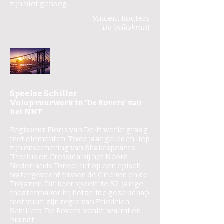
zijn niet genoeg.
Vincent Kouters
De Volkskrant
Speelse Schiller
Volop vuurwerk in 'De Rovers' van
het NNT
Regisseur Floris van Delft werkt graag
met elementen. Twee jaar geleden liep
zijn enscenering van Shakespeares
'Troilus en Cressida'bij het Noord
Nederlands Toneel uit op een episch
watergevecht tussen de Grieken en de
Trojanen. Dit keer speelt de 32-jarige
theatermaker bij hetzelfde gezelschap
met vuur: zijn regie van Friedrich
Schillers 'De Rovers' vonkt, walmt en
brandt.